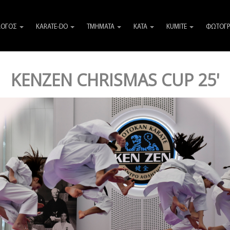
ΛΟΓΟΣ
KARATE-DO
ΤΜΗΜΑΤΑ
KATA
KUMITE
ΦΩΤΟΓΡ
KENZEN CHRISMAS CUP 25'