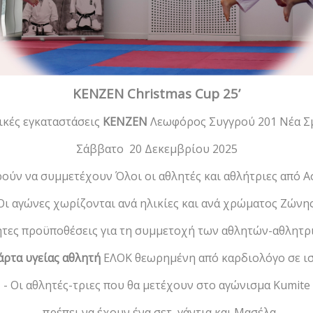
KENZEN Christmas Cup 25’
ικές εγκαταστάσεις
ΚΕΝΖΕΝ
Λεωφόρος Συγγρού 201 Νέα Σ
Σάββατο 20 Δεκεμβρίου 2025
ούν να συμμετέχουν Όλοι οι αθλητές και αθλήτριες από 
Οι αγώνες χωρίζονται ανά ηλικίες και ανά χρώματος Ζώνης
τες προϋποθέσεις για τη συμμετοχή των αθλητών-αθλητρι
άρτα υγείας αθλητή
ΕΛΟΚ θεωρημένη από καρδιολόγο σε ισ
- Οι αθλητές-τριες που θα μετέχουν στο αγώνισμα Kumite
πρέπει να έχουν ένα σετ γάντια και Μασέλα