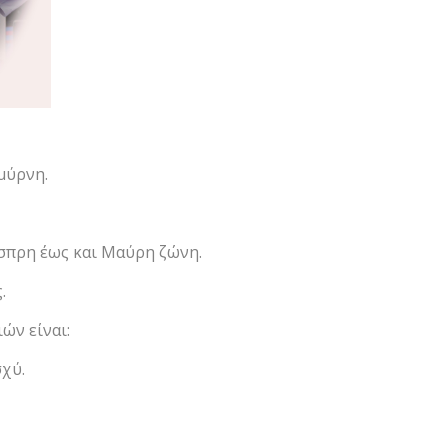
μύρνη.
Ασπρη έως και Μαύρη ζώνη.
.
ών είναι:
χύ.