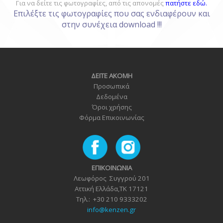
Για να δείτε τις φωτογραφίες,
από τις απονομές
πατήστε εδώ.
Επιλέξτε τις φωτογραφίες που σας ενδιαφέρουν και
στην συνέχεια download !!!
ΔΕΙΤΕ ΑΚΟΜΗ
Προσωπικά
Δεδομένα
Όροι χρήσης
Φόρμα Επικοινωνία
ς
ΕΠΙΚΟΙΝΩΝΙΑ
Λεωφόρος Συγγρού 201
Αττική Ελλάδα,TK 17121
Τηλ.: +30 210 9333202
info@kenzen.gr