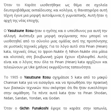
Όταν το Καράτε
υιοθετήθηκε ως θέμα σε σχολεία
δευτεροβάθμιας εκπαίδευσης και κολέγια, η θανατηφόρα αυτή
τέχνη έγινε μια μορφή αυτοάμυνας ή γυμναστικής. Αυτή ήταν η
αρχή της νέας εποχής.
Ο
Yasutsune Itosu
ήταν ο ηγέτης και ο υπεύθυνος για αυτή την
αλλαγή. Ανέπτυξε μια μορφή εκγύμνασης που μπορεί να
υιοθετηθεί από το σύνολο μιας ομάδας αντί της προπόνησης
σε μυστικές τεχνικές μάχης. Για το λόγο αυτό στα Pinan (Heian)
kata, τεχνικές όπως το Ippon-Nukite ή Nihon-Nukite στα μάτια
και κλοτσιές στη βουβωνική χώρα έχουν εξαλειφθεί. Αυτός
είναι και ο λόγος που όλα τα Pinan (Heian) kata αρχίζουν και
τελειώνουν με Uke (μπλοκ) εκφράζοντας ταπεινότητα.
Το 1905 ο
Yasutsune Itosu
σχημάτισε 5 kata από το μακρύ
Channan kata για να εισαγάγει και να προωθήσει την πρακτική
των βασικών τεχνικών που σκέφτηκε ότι θα ήταν ευκολότερο
στην εκμάθηση. Τα πέντε αυτά kata ήταν τα Pinan Shodan,
Nidan, Sandan, Yondan, και Godan.
Όταν ο
Gichin Funakoshi
έφερε το καράτε στην Ιαπωνία,