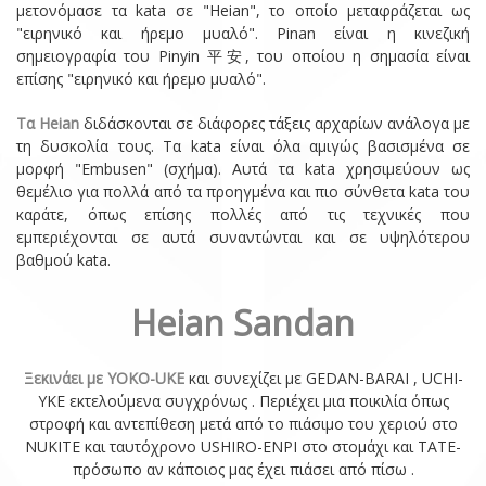
μετονόμασε τα kata σε "Heian", το οποίο μεταφράζεται ως
"ειρηνικό και ήρεμο μυαλό". Pinan είναι η κινεζική
σημειογραφία του Pinyin 平安, του οποίου η σημασία είναι
επίσης "ειρηνικό και ήρεμο μυαλό".
Τα Heian
διδάσκονται σε διάφορες τάξεις αρχαρίων ανάλογα με
τη δυσκολία τους. Τα kata είναι όλα αμιγώς βασισμένα σε
μορφή "Embusen" (σχήμα). Αυτά τα kata χρησιμεύουν ως
θεμέλιο για πολλά από τα προηγμένα και πιο σύνθετα kata του
καράτε, όπως επίσης πολλές από τις τεχνικές που
εμπεριέχονται σε αυτά συναντώνται και σε υψηλότερου
βαθμού kata.
Heian Sandan
Ξεκινάει με YOKO-UKE
και συνεχίζει με GEDAN-BARAI , UCHI-
YKE εκτελούμενα συγχρόνως . Περιέχει μια ποικιλία όπως
στροφή και αντεπίθεση μετά από το πιάσιμο του χεριού στο
NUKITE και ταυτόχρονο USHIRO-ENPI στο στομάχι και TATE-
πρόσωπο αν κάποιος μας έχει πιάσει από πίσω .