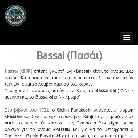
Toggle
navigat
Bassai (Πασάι)
Passai (拔塞)
επίσης γνωστή ως
«Bassai»
είναι το όνομα μιας
ομάδας Kata που ασκείται σε διαφορετικά στυλ των πολεμικών
τεχνών, συμπεριλαμβανομένου του καράτε.
Υπάρχουν 2 έκδοσεις αυτών των Kata, το
Bassai-dai
(のン /
μεγάλο) και το
Bassai-sho
(小 / μικρό).
Στο βιβλίο του 1922
, ο
Gichin Funakoshi
ονομάζει τη μορφή
«Passai»
και δεν παρέχει χαρακτήρες
Kanji
που ταιριάζουν με
αυτό το όνομα. Οι κάτοικοι της Οκινάουα δεν είχαν σαφή
ορισμό για το όνομα
«Passai»
και για να το μεταφράσει ο
δάσκαλος
Gichin Funakoshi
στα ιαπωνικά, το αντικατέστησε με