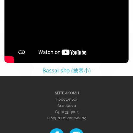
Bassai-shō (披塞小)
ΔΕΙΤΕ ΑΚΟΜΗ
Προσωπικά
Δεδομένα
Όροι χρήσης
Φόρμα Επικοινωνία
ς