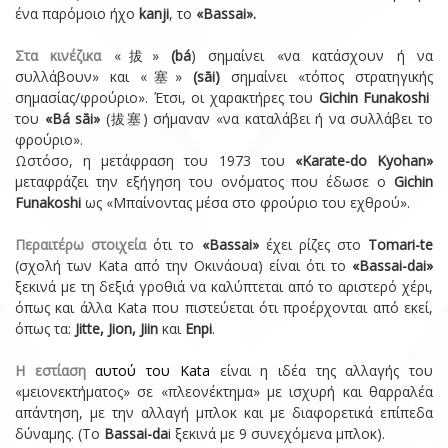
ένα παρόμοιο ήχο
kanji
, το
«Bassai».
Στα κινέζικα
«拔»
(bá
) σημαίνει «να κατάσχουν ή να
συλλάβουν» και «塞»
(sāi)
σημαίνει «τόπος στρατηγικής
σημασίας/φρούριο». Έτσι, οι χαρακτήρες του
Gichin Funakoshi
του
«Bá sāi»
(拔塞) σήμαναν «να καταλάβει ή να συλλάβει το
φρούριo».
Ωστόσο, η μετάφραση του 1973 του
«Karate-do Kyohan»
μεταφράζει την εξήγηση του ονόματος που έδωσε ο
Gichin
Funakoshi
ως «Μπαίνοντας μέσα στο φρούριο του εχθρού».
Περαιτέρω στοιχεία
ότι το
«Bassai»
έχει ρίζες στο
Tomari-te
(σχολή των Kata από την Οκινάουα) είναι ότι το
«Bassai-dai»
ξεκινά με τη δεξιά γροθιά να καλύπτεται από το αριστερό χέρι,
όπως και άλλα Kata που πιστεύεται ότι προέρχονται από εκεί,
όπως τα:
Jitte, Jion, Jiin
και
Enpi
.
Η εστίαση
αυτού του Kata
είναι η ιδέα της αλλαγής του
«μειονεκτήματος» σε «πλεονέκτημα» με ισχυρή και θαρραλέα
απάντηση, με την αλλαγή μπλοκ και με διαφορετικά επίπεδα
δύναμης. (Το
Bassai-da
i ξεκινά με 9 συνεχόμενα μπλοκ).