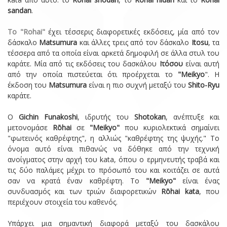
sandan
.
Το "Rohai"
έχει τέσσερις διαφορετικές εκδόσεις, μία από τον
δάσκαλο
Matsumura
και άλλες τρεις από τον δάσκαλο
Itosu
, τα
τέσσερα από τα οποία είναι αρκετά δημοφιλή σε άλλα στυλ του
καράτε. Μία από τις εκδόσεις του δασκάλου
Ιτόσου
είναι αυτή
από την οποία πιστεύεται ότι προέρχεται το
"Meikyo
". Η
έκδοση του
Matsumura
είναι η πιο συχνή μεταξύ του
Shito-Ryu
καράτε.
Ο
Gichin Funakoshi
, ιδρυτής του
Shotokan
, ανέπτυξε και
μετονομάσε
Rōhai
σε
"Meikyo"
που κυριολεκτικά σημαίνει
"φωτεινός καθρέφτης", η αλλιώς "καθρέφτης της ψυχής." Το
όνομα αυτό είναι πιθανώς να δόθηκε από την τεχνική
ανοίγματος στην αρχή του kata, όπου ο ερμηνευτής τραβά και
τις δύο παλάμες μέχρι το πρόσωπό του και κοιτάζει σε αυτά
σαν να κρατά έναν καθρέφτη. Το
"Meikyo"
είναι ένας
συνδυασμός και των τριών διαφορετικών
Rōhai kata
, που
περιέχουν στοιχεία του καθενός.
Υπάρχει μια σημαντική διαφορά μεταξύ του δασκάλου