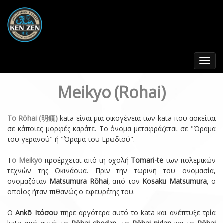
Toggle
navigat
Meikyo (Rohai)
Το Rōhai (明鏡)
kata είναι μια οικογένεια των kata που ασκείται
σε κάποιες μορφές καράτε. Το όνομα μεταφράζεται σε "Όραμα
του γερανού" ή "Όραμα του Ερωδιού".
Τ
ο Meikyo
προέρχεται από τη σχολή
Tomari-te
των πολεμικών
τεχνών της Οκινάουα. Πριν την τωρινή του ονομασία,
ονομαζόταν
Matsumura Rōhai
, από τον
Kosaku Matsumura
, ο
οποίος ήταν πιθανώς ο εφευρέτης του.
Ο
Ankō Ιτόσου
πήρε αργότερα αυτό το kata και ανέπτυξε τρία
kata από αυτό: το
Rōhai shodan
, το
Rōhai nidan
και το
Rōhai