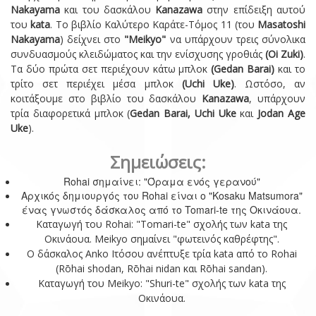
Nakayama
και του δασκάλου
Kanazawa
στην επίδειξη αυτού
του
kata
. Το βιβλίο Καλύτερο Καράτε-Τόμος 11 (του
Masatoshi
Nakayama
) δείχνει στο
"Meikyo"
να υπάρχουν τρεις σύνολικα
συνδυασμούς κλειδώματος και την ενίσχυσης γροθιάς
(Oi Zuki)
.
Τα δύο πρώτα σετ περιέχουν κάτω μπλοκ
(Gedan Barai)
και το
τρίτο σετ περιέχει μέσα μπλοκ
(Uchi Uke)
. Ωστόσο, αν
κοιτάξουμε στο βιβλίο του δασκάλου
Kanazawa
, υπάρχουν
τρία διαφορετικά μπλοκ (
Gedan Barai, Uchi Uke
και
Jodan Age
Uke
).
Σημειώσεις:
Rohai σημαίνει: "Όραμα ενός γερανού"
Αρχικός δημιουργός του Rohai είναι ο "Kosaku Matsumora"
ένας γνωστός δάσκαλος από το Tomari-te της Οκινάουα.
Καταγωγή του Rohai: "Tomari-te" σχολής των kata της
Οκινάουα.
Meikyo σημαίνει "φωτεινός καθρέφτης".
Ο δάσκαλος Anko Ιτόσου ανέπτυξε τρία kata από το Rohai
(Rōhai shodan, Rōhai nidan και Rōhai sandan).
Καταγωγή του Meikyo: "Shuri-te" σχολής των kata της
Οκινάουα.