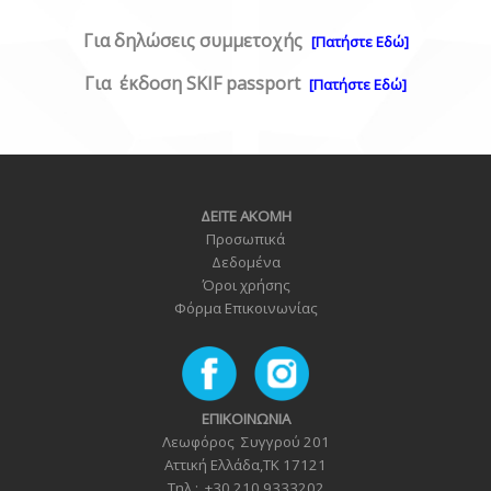
Για δηλώσεις συμμετοχής
[Πατήστε Εδώ]
Για έκδοση SKIF passport
[Πατήστε Εδώ]
ΔΕΙΤΕ ΑΚΟΜΗ
Προσωπικά
Δεδομένα
Όροι χρήσης
Φόρμα Επικοινωνία
ς
ΕΠΙΚΟΙΝΩΝΙΑ
Λεωφόρος Συγγρού 201
Αττική Ελλάδα,TK 17121
Τηλ.: +30 210 9333202